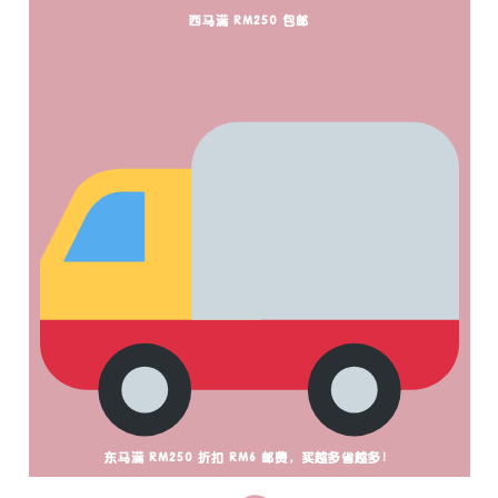
西马满 RM250 包邮
东马满 RM250 折扣 RM6 邮费，买越多省越多！